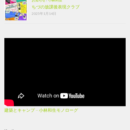
お知らせ
/
小林利佳
ちづの放課後表現クラブ
2025年1月14日
建築とキャンプ – 小林和生モノローグ