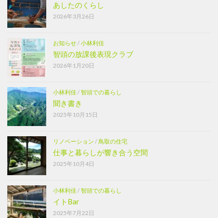
あしたのくらし
2026年3月26日
お知らせ
/
小林利佳
智頭の放課後表現クラブ
2026年1月20日
小林利佳
/
智頭での暮らし
聞き書き
2025年10月15日
リノベーション
/
鳥取の住宅
仕事と暮らしが響き合う空間
2025年10月4日
小林利佳
/
智頭での暮らし
イトBar
2025年7月22日