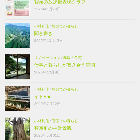
智頭の放課後表現クラブ
2026年1月20日
小林利佳
/
智頭での暮らし
聞き書き
2025年10月15日
リノベーション
/
鳥取の住宅
仕事と暮らしが響き合う空間
2025年10月4日
小林利佳
/
智頭での暮らし
イトBar
2025年7月22日
小林利佳
/
智頭での暮らし
智頭町の林業景観
2025年5月31日