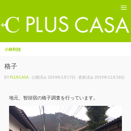
PLUS CASA - 鳥取の建築家 プラスカーサ
コンテンツへスキップ
小林利佳
格子
BY
PLUSCASA
· 公開済み
2014年2月17日
· 更新済み
2019年12月18日
地元、智頭宿の格子調査を行っています。