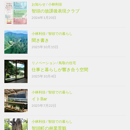
お知らせ
/
小林利佳
智頭の放課後表現クラブ
2026年1月20日
小林利佳
/
智頭での暮らし
聞き書き
2025年10月15日
リノベーション
/
鳥取の住宅
仕事と暮らしが響き合う空間
2025年10月4日
小林利佳
/
智頭での暮らし
イトBar
2025年7月22日
小林利佳
/
智頭での暮らし
智頭町の林業景観