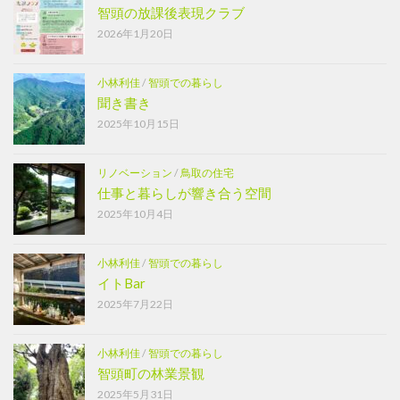
智頭の放課後表現クラブ
2026年1月20日
小林利佳
/
智頭での暮らし
聞き書き
2025年10月15日
リノベーション
/
鳥取の住宅
仕事と暮らしが響き合う空間
2025年10月4日
小林利佳
/
智頭での暮らし
イトBar
2025年7月22日
小林利佳
/
智頭での暮らし
智頭町の林業景観
2025年5月31日