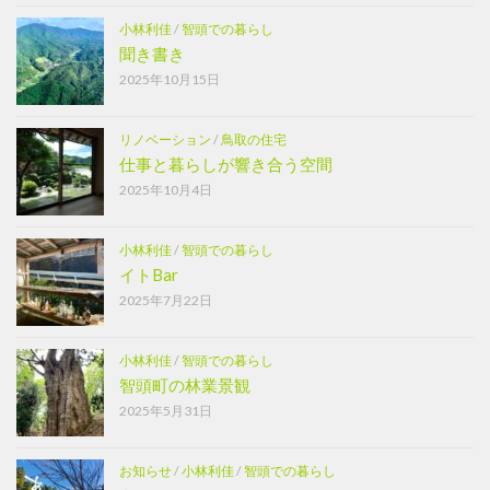
小林利佳
/
智頭での暮らし
聞き書き
2025年10月15日
リノベーション
/
鳥取の住宅
仕事と暮らしが響き合う空間
2025年10月4日
小林利佳
/
智頭での暮らし
イトBar
2025年7月22日
小林利佳
/
智頭での暮らし
智頭町の林業景観
2025年5月31日
お知らせ
/
小林利佳
/
智頭での暮らし