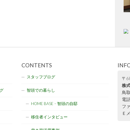
CONTENTS
INF
スタッフブログ
〒68
株式
グ
智頭での暮らし
鳥取
電話:
HOME BASE – 智頭の自邸
ファ
Ｅメー
移住者インタビュー