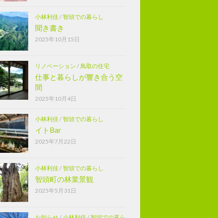
小林利佳
/
智頭での暮らし
聞き書き
2025年10月15日
リノベーション
/
鳥取の住宅
仕事と暮らしが響き合う空
間
2025年10月4日
小林利佳
/
智頭での暮らし
イトBar
2025年7月22日
小林利佳
/
智頭での暮らし
智頭町の林業景観
2025年5月31日
お知らせ
/
小林利佳
/
智頭での暮ら