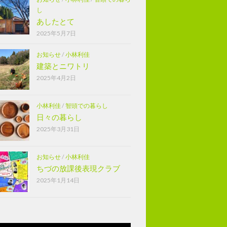
し
あしたとて
2025年5月7日
お知らせ
/
小林利佳
建築とニワトリ
2025年4月2日
小林利佳
/
智頭での暮らし
日々の暮らし
2025年3月31日
お知らせ
/
小林利佳
ちづの放課後表現クラブ
2025年1月14日