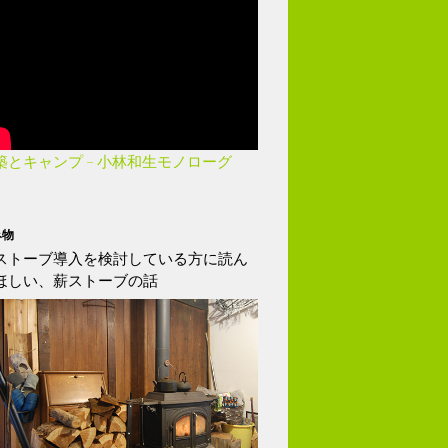
築とキャンプ – 小林和生モノローグ
み物
ストーブ導入を検討している方に読ん
ほしい、薪ストーブの話