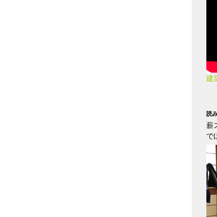
建
読
薪
で