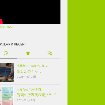
ME BASE
PULAR & RECENT
小林利佳
/
智頭での暮らし
あしたのくらし
2026年3月26日
お知らせ
/
小林利佳
智頭の放課後表現クラブ
2026年1月20日