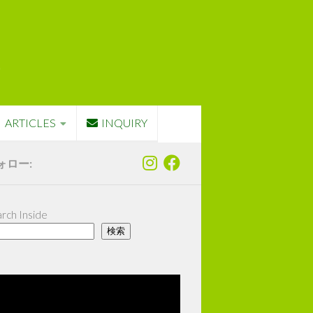
ARTICLES
INQUIRY
ォロー:
rch Inside
検索