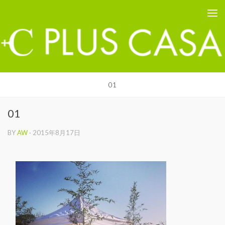
PLUS CASA - 鳥取の建築家 プラスカーサ
コンテンツへスキップ
01
01
BY
AW
·
2015年8月17日