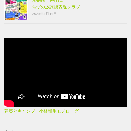
お知らせ
/
小林利佳
ちづの放課後表現クラブ
2025年1月14日
建築とキャンプ – 小林和生モノローグ