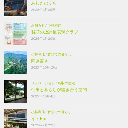
あしたのくらし
2026年3月26日
お知らせ
/
小林利佳
智頭の放課後表現クラブ
2026年1月20日
小林利佳
/
智頭での暮らし
聞き書き
2025年10月15日
リノベーション
/
鳥取の住宅
仕事と暮らしが響き合う空間
2025年10月4日
小林利佳
/
智頭での暮らし
イトBar
2025年7月22日