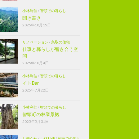
小林利佳
/
智頭での暮らし
聞き書き
2025年10月15日
リノベーション
/
鳥取の住宅
仕事と暮らしが響き合う空
間
2025年10月4日
小林利佳
/
智頭での暮らし
イトBar
2025年7月22日
小林利佳
/
智頭での暮らし
智頭町の林業景観
2025年5月31日
お知らせ
/
小林利佳
/
智頭での暮ら