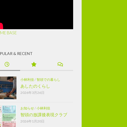
ME BASE
PULAR & RECENT
小林利佳
/
智頭での暮らし
あしたのくらし
2026年3月26日
お知らせ
/
小林利佳
智頭の放課後表現クラブ
2026年1月20日