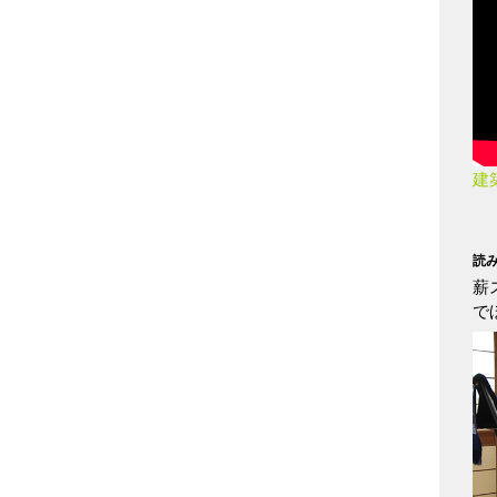
建
読
薪
で