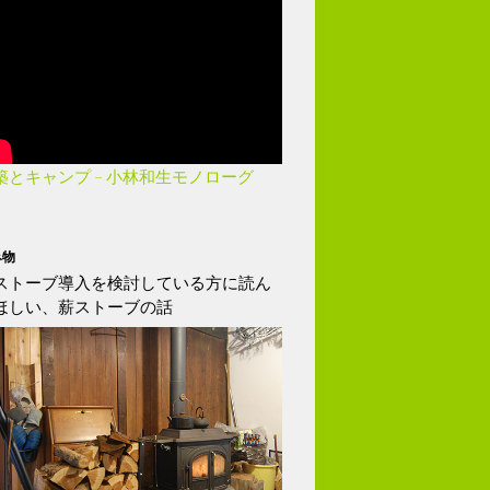
築とキャンプ – 小林和生モノローグ
み物
ストーブ導入を検討している方に読ん
ほしい、薪ストーブの話