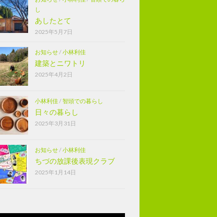
し
あしたとて
2025年5月7日
お知らせ
/
小林利佳
建築とニワトリ
2025年4月2日
小林利佳
/
智頭での暮らし
日々の暮らし
2025年3月31日
お知らせ
/
小林利佳
ちづの放課後表現クラブ
2025年1月14日