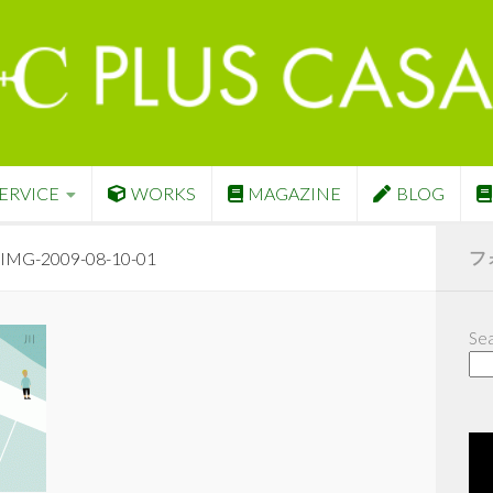
ERVICE
WORKS
MAGAZINE
BLOG
フ
IMG-2009-08-10-01
Sea