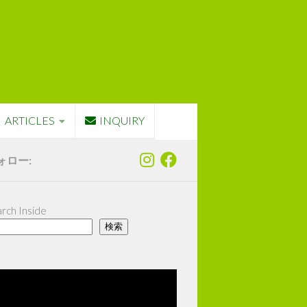
ARTICLES
INQUIRY
ォロー:
rch Inside
検索