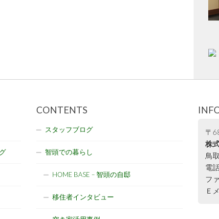
CONTENTS
INF
スタッフブログ
〒68
株式
グ
智頭での暮らし
鳥取
電話:
HOME BASE – 智頭の自邸
ファ
Ｅメー
移住者インタビュー