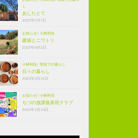
し
あしたとて
2025年5月7日
お知らせ
/
小林利佳
建築とニワトリ
2025年4月2日
小林利佳
/
智頭での暮らし
日々の暮らし
2025年3月31日
お知らせ
/
小林利佳
ちづの放課後表現クラブ
2025年1月14日