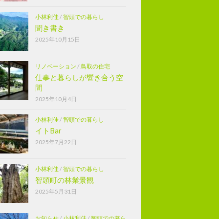
小林利佳
/
智頭での暮らし
聞き書き
2025年10月15日
リノベーション
/
鳥取の住宅
仕事と暮らしが響き合う空
間
2025年10月4日
小林利佳
/
智頭での暮らし
イトBar
2025年7月22日
小林利佳
/
智頭での暮らし
智頭町の林業景観
2025年5月31日
お知らせ
/
小林利佳
/
智頭での暮ら