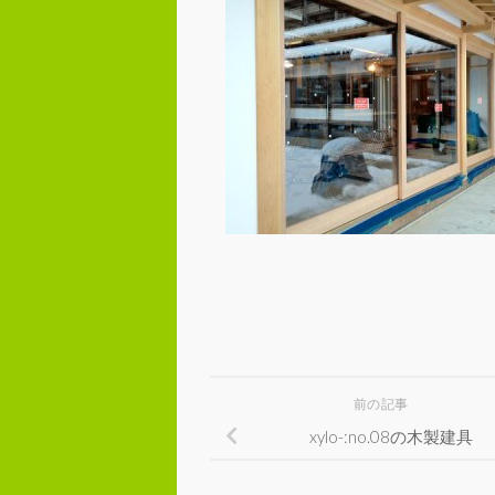
前の記事
xylo-:no.08の木製建具