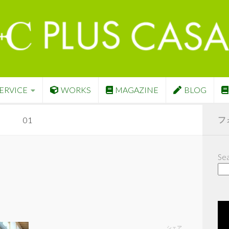
ERVICE
WORKS
MAGAZINE
BLOG
フ
01
Sea
シェア