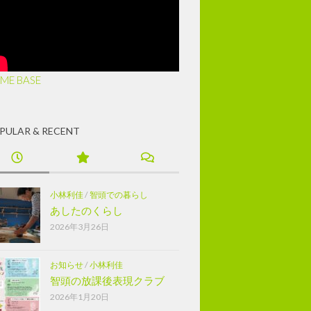
ME BASE
PULAR & RECENT
小林利佳
/
智頭での暮らし
あしたのくらし
2026年3月26日
お知らせ
/
小林利佳
智頭の放課後表現クラブ
2026年1月20日