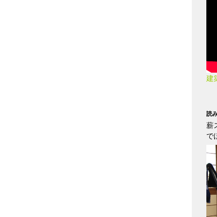
建
読
薪
で