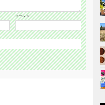
メール
※