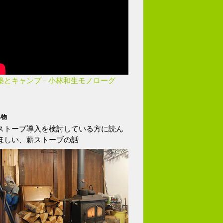
築とキャンプ – 小林和生モノローグ
み物
ストーブ導入を検討している方に読ん
ほしい、薪ストーブの話