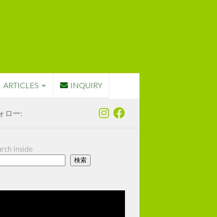
ARTICLES
INQUIRY
ォロー:
rch Inside
検索