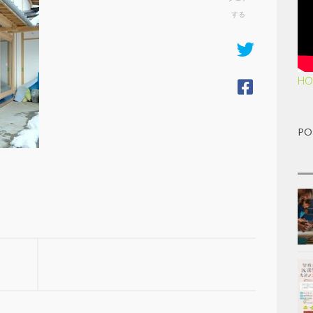
する
HO
PO