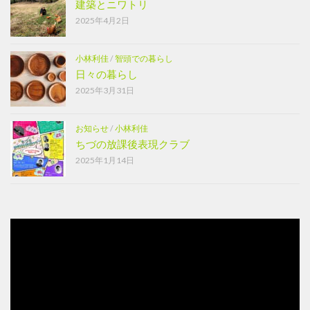
建築とニワトリ
2025年4月2日
小林利佳
/
智頭での暮らし
日々の暮らし
2025年3月31日
お知らせ
/
小林利佳
ちづの放課後表現クラブ
2025年1月14日