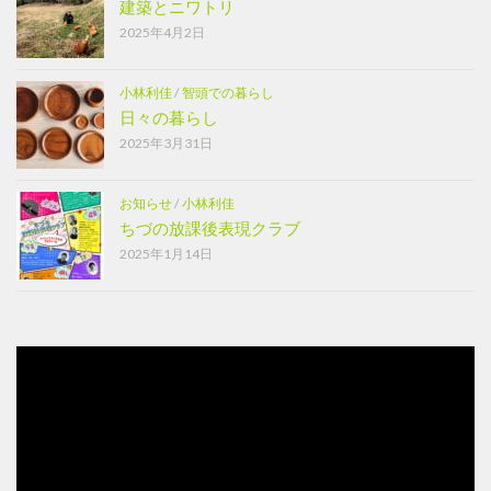
建築とニワトリ
2025年4月2日
小林利佳
/
智頭での暮らし
日々の暮らし
2025年3月31日
お知らせ
/
小林利佳
ちづの放課後表現クラブ
2025年1月14日