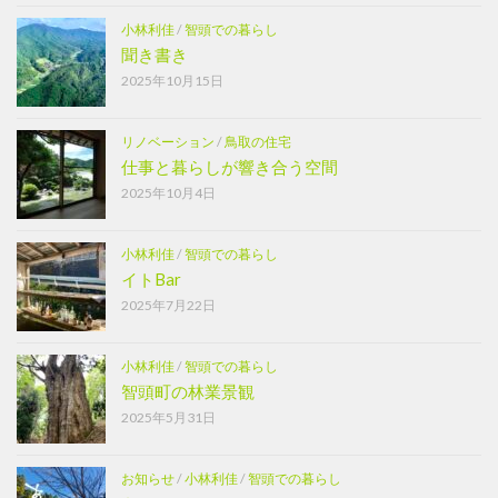
小林利佳
/
智頭での暮らし
聞き書き
2025年10月15日
リノベーション
/
鳥取の住宅
仕事と暮らしが響き合う空間
2025年10月4日
小林利佳
/
智頭での暮らし
イトBar
2025年7月22日
小林利佳
/
智頭での暮らし
智頭町の林業景観
2025年5月31日
お知らせ
/
小林利佳
/
智頭での暮らし