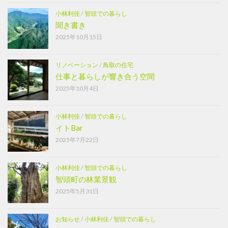
小林利佳
/
智頭での暮らし
聞き書き
2025年10月15日
リノベーション
/
鳥取の住宅
仕事と暮らしが響き合う空間
2025年10月4日
小林利佳
/
智頭での暮らし
イトBar
2025年7月22日
小林利佳
/
智頭での暮らし
智頭町の林業景観
2025年5月31日
お知らせ
/
小林利佳
/
智頭での暮らし