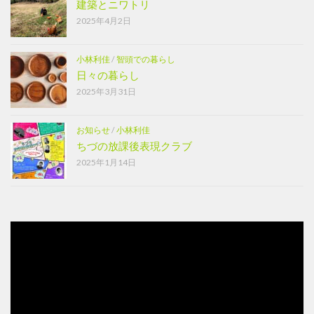
建築とニワトリ
2025年4月2日
小林利佳
/
智頭での暮らし
日々の暮らし
2025年3月31日
お知らせ
/
小林利佳
ちづの放課後表現クラブ
2025年1月14日