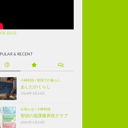
ME BASE
PULAR & RECENT
小林利佳
/
智頭での暮らし
あしたのくらし
2026年3月26日
お知らせ
/
小林利佳
智頭の放課後表現クラブ
2026年1月20日