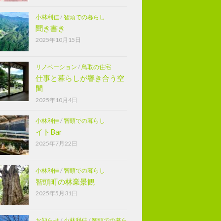
小林利佳
/
智頭での暮らし
聞き書き
2025年10月15日
リノベーション
/
鳥取の住宅
仕事と暮らしが響き合う空
間
2025年10月4日
小林利佳
/
智頭での暮らし
イトBar
2025年7月22日
小林利佳
/
智頭での暮らし
智頭町の林業景観
2025年5月31日
お知らせ
/
小林利佳
/
智頭での暮ら