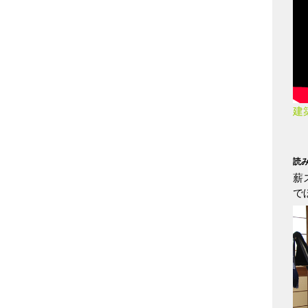
建
読
薪
で