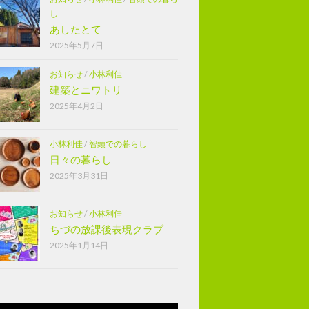
し
あしたとて
2025年5月7日
お知らせ
/
小林利佳
建築とニワトリ
2025年4月2日
小林利佳
/
智頭での暮らし
日々の暮らし
2025年3月31日
お知らせ
/
小林利佳
ちづの放課後表現クラブ
2025年1月14日