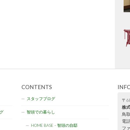
CONTENTS
INF
スタッフブログ
〒68
株式
グ
智頭での暮らし
鳥取
電話:
HOME BASE – 智頭の自邸
ファ