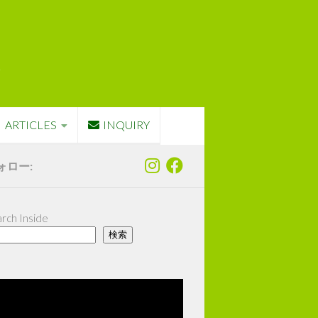
ARTICLES
INQUIRY
ォロー:
rch Inside
検索