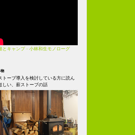
築とキャンプ – 小林和生モノローグ
み物
ストーブ導入を検討している方に読ん
ほしい、薪ストーブの話