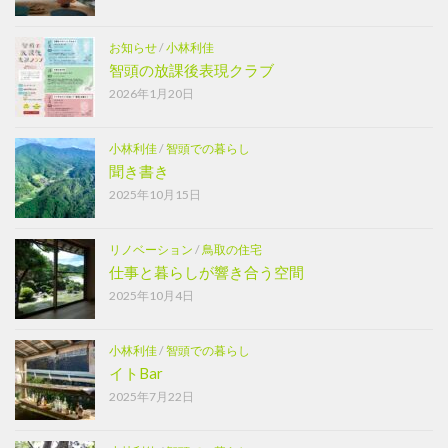
お知らせ
/
小林利佳
智頭の放課後表現クラブ
2026年1月20日
小林利佳
/
智頭での暮らし
聞き書き
2025年10月15日
リノベーション
/
鳥取の住宅
仕事と暮らしが響き合う空間
2025年10月4日
小林利佳
/
智頭での暮らし
イトBar
2025年7月22日