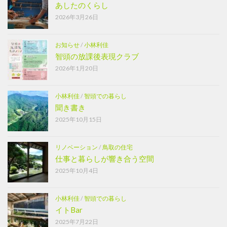
あしたのくらし
2026年3月26日
お知らせ
/
小林利佳
智頭の放課後表現クラブ
2026年1月20日
小林利佳
/
智頭での暮らし
聞き書き
2025年10月15日
リノベーション
/
鳥取の住宅
仕事と暮らしが響き合う空間
2025年10月4日
小林利佳
/
智頭での暮らし
イトBar
2025年7月22日