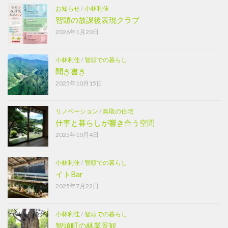
お知らせ
/
小林利佳
智頭の放課後表現クラブ
2026年1月20日
小林利佳
/
智頭での暮らし
聞き書き
2025年10月15日
リノベーション
/
鳥取の住宅
仕事と暮らしが響き合う空間
2025年10月4日
小林利佳
/
智頭での暮らし
イトBar
2025年7月22日
小林利佳
/
智頭での暮らし
智頭町の林業景観