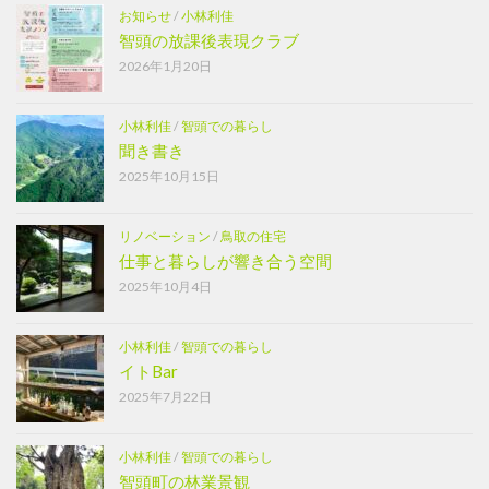
お知らせ
/
小林利佳
智頭の放課後表現クラブ
2026年1月20日
小林利佳
/
智頭での暮らし
聞き書き
2025年10月15日
リノベーション
/
鳥取の住宅
仕事と暮らしが響き合う空間
2025年10月4日
小林利佳
/
智頭での暮らし
イトBar
2025年7月22日
小林利佳
/
智頭での暮らし
智頭町の林業景観