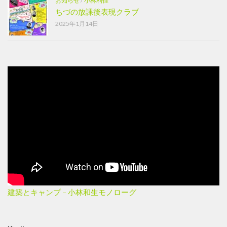
お知らせ
/
小林利佳
ちづの放課後表現クラブ
2025年1月14日
建築とキャンプ – 小林和生モノローグ