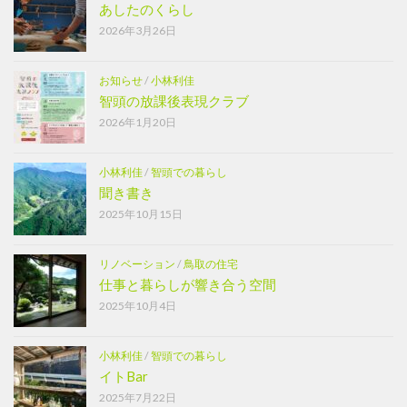
あしたのくらし
2026年3月26日
お知らせ
/
小林利佳
智頭の放課後表現クラブ
2026年1月20日
小林利佳
/
智頭での暮らし
聞き書き
2025年10月15日
リノベーション
/
鳥取の住宅
仕事と暮らしが響き合う空間
2025年10月4日
小林利佳
/
智頭での暮らし
イトBar
2025年7月22日