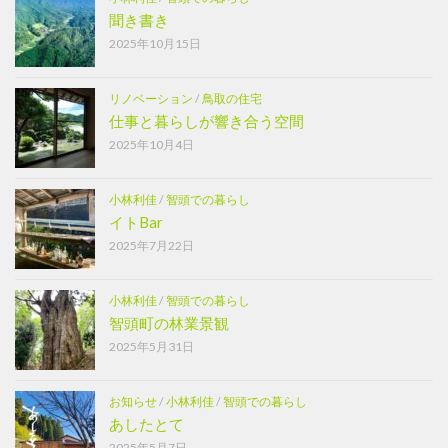
聞き書き
2025年10月15日
リノベーション
/
鳥取の住宅
仕事と暮らしが響き合う空間
2025年10月4日
小林利佳
/
智頭での暮らし
イトBar
2025年7月22日
小林利佳
/
智頭での暮らし
智頭町の林業景観
2025年5月31日
お知らせ
/
小林利佳
/
智頭での暮らし
あしたとて
2025年5月7日