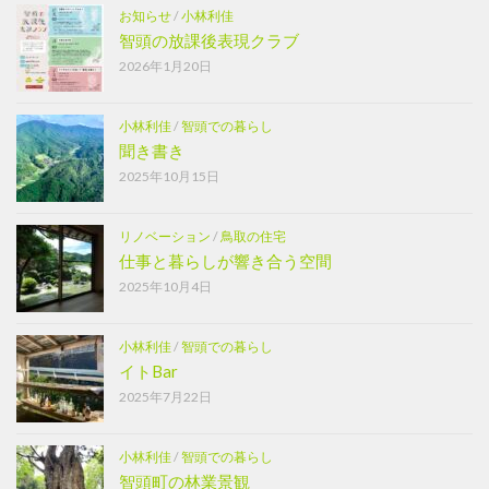
お知らせ
/
小林利佳
智頭の放課後表現クラブ
2026年1月20日
小林利佳
/
智頭での暮らし
聞き書き
2025年10月15日
リノベーション
/
鳥取の住宅
仕事と暮らしが響き合う空間
2025年10月4日
小林利佳
/
智頭での暮らし
イトBar
2025年7月22日
小林利佳
/
智頭での暮らし
智頭町の林業景観