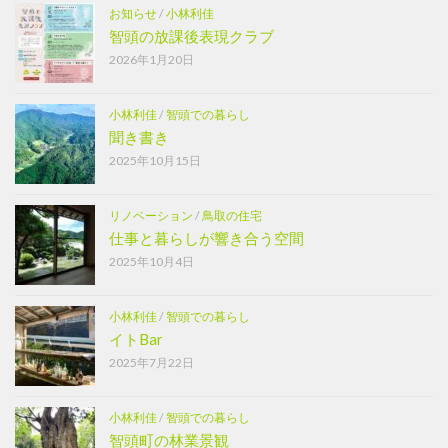
お知らせ
/
小林利佳
智頭の放課後表現クラブ
2026年1月20日
小林利佳
/
智頭での暮らし
聞き書き
2025年10月15日
リノベーション
/
鳥取の住宅
仕事と暮らしが響き合う空間
2025年10月4日
小林利佳
/
智頭での暮らし
イトBar
2025年7月22日
小林利佳
/
智頭での暮らし
智頭町の林業景観