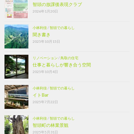
智頭の放課後表現クラブ
2026年1月20日
小林利佳
/
智頭での暮らし
聞き書き
2025年10月15日
リノベーション
/
鳥取の住宅
仕事と暮らしが響き合う空間
2025年10月4日
小林利佳
/
智頭での暮らし
イトBar
2025年7月22日
小林利佳
/
智頭での暮らし
智頭町の林業景観
2025年5月31日