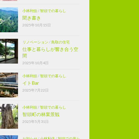
小林利佳
/
智頭での暮らし
聞き書き
2025年10月15日
リノベーション
/
鳥取の住宅
仕事と暮らしが響き合う空
間
2025年10月4日
小林利佳
/
智頭での暮らし
イトBar
2025年7月22日
小林利佳
/
智頭での暮らし
智頭町の林業景観
2025年5月31日
お知らせ
/
小林利佳
/
智頭での暮ら