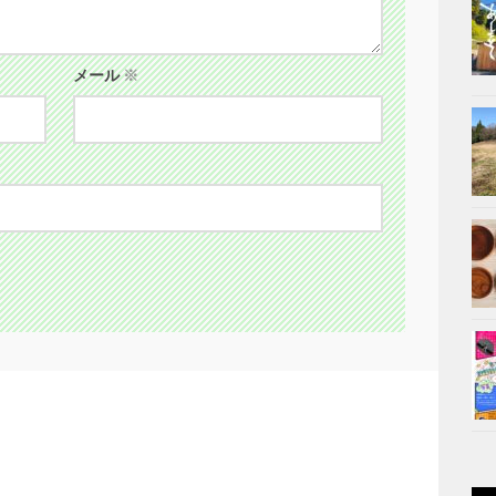
メール
※