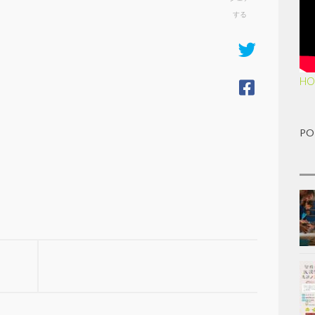
する
HO
PO