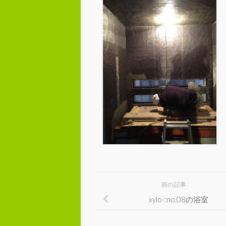
前の記事
xylo-:no.08の浴室