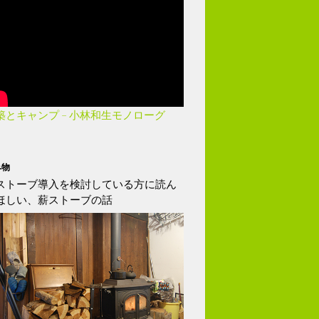
築とキャンプ – 小林和生モノローグ
み物
ストーブ導入を検討している方に読ん
ほしい、薪ストーブの話