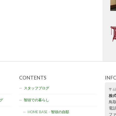
CONTENTS
INF
スタッフブログ
〒68
株式
グ
智頭での暮らし
鳥取
電話:
HOME BASE – 智頭の自邸
ファ