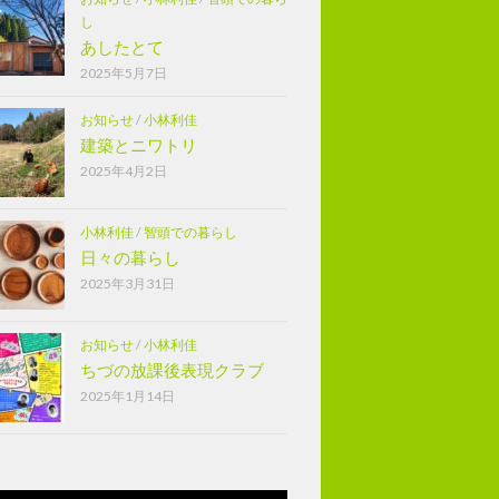
し
あしたとて
2025年5月7日
お知らせ
/
小林利佳
建築とニワトリ
2025年4月2日
小林利佳
/
智頭での暮らし
日々の暮らし
2025年3月31日
お知らせ
/
小林利佳
ちづの放課後表現クラブ
2025年1月14日