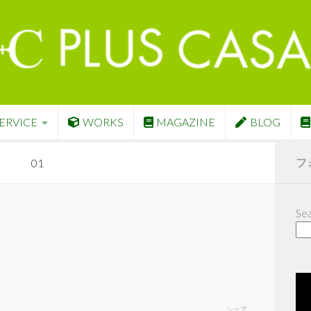
ERVICE
WORKS
MAGAZINE
BLOG
フ
01
Sea
シェア