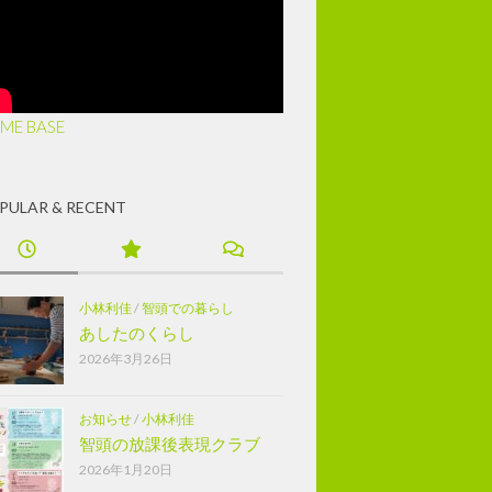
ME BASE
PULAR & RECENT
小林利佳
/
智頭での暮らし
あしたのくらし
2026年3月26日
お知らせ
/
小林利佳
智頭の放課後表現クラブ
2026年1月20日