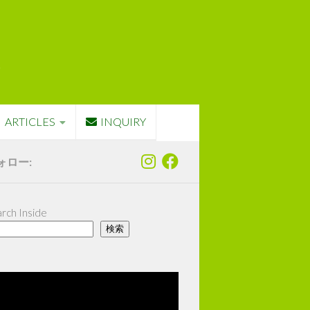
ARTICLES
INQUIRY
ォロー:
rch Inside
検索