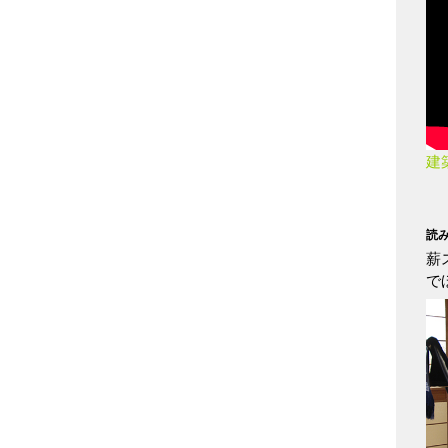
建
読
薪
で