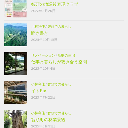
智頭の放課後表現クラブ
2026年1月20日
小林利佳
/
智頭での暮らし
聞き書き
2025年10月15日
リノベーション
/
鳥取の住宅
仕事と暮らしが響き合う空間
2025年10月4日
小林利佳
/
智頭での暮らし
イトBar
2025年7月22日
小林利佳
/
智頭での暮らし
智頭町の林業景観
2025年5月31日