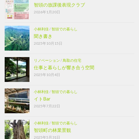
智頭の放課後表現クラブ
2026年1月20日
小林利佳
/
智頭での暮らし
聞き書き
2025年10月15日
リノベーション
/
鳥取の住宅
仕事と暮らしが響き合う空間
2025年10月4日
小林利佳
/
智頭での暮らし
イトBar
2025年7月22日
小林利佳
/
智頭での暮らし
智頭町の林業景観
2025年5月31日