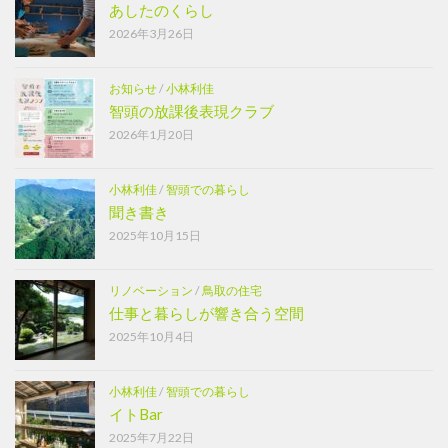
あしたのくらし
2026年3月26日
お知らせ
/
小林利佳
智頭の放課後表現クラブ
2026年1月20日
小林利佳
/
智頭での暮らし
聞き書き
2025年10月15日
リノベーション
/
鳥取の住宅
仕事と暮らしが響き合う空間
2025年10月4日
小林利佳
/
智頭での暮らし
イトBar
2025年7月22日