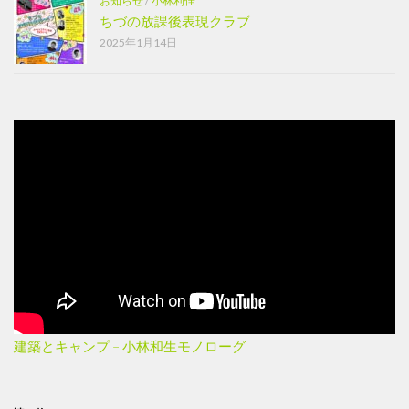
お知らせ
/
小林利佳
ちづの放課後表現クラブ
2025年1月14日
建築とキャンプ – 小林和生モノローグ