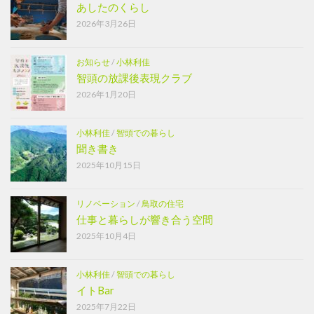
あしたのくらし
2026年3月26日
お知らせ
/
小林利佳
智頭の放課後表現クラブ
2026年1月20日
小林利佳
/
智頭での暮らし
聞き書き
2025年10月15日
リノベーション
/
鳥取の住宅
仕事と暮らしが響き合う空間
2025年10月4日
小林利佳
/
智頭での暮らし
イトBar
2025年7月22日