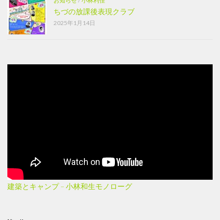
お知らせ
/
小林利佳
ちづの放課後表現クラブ
2025年1月14日
建築とキャンプ – 小林和生モノローグ