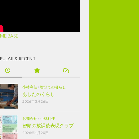
ME BASE
PULAR & RECENT
小林利佳
/
智頭での暮らし
あしたのくらし
2026年3月26日
お知らせ
/
小林利佳
智頭の放課後表現クラブ
2026年1月20日