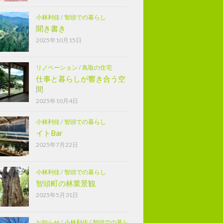
小林利佳
/
智頭での暮らし
聞き書き
2025年10月15日
リノベーション
/
鳥取の住宅
仕事と暮らしが響き合う空
間
2025年10月4日
小林利佳
/
智頭での暮らし
イトBar
2025年7月22日
小林利佳
/
智頭での暮らし
智頭町の林業景観
2025年5月31日
お知らせ
/
小林利佳
/
智頭での暮ら