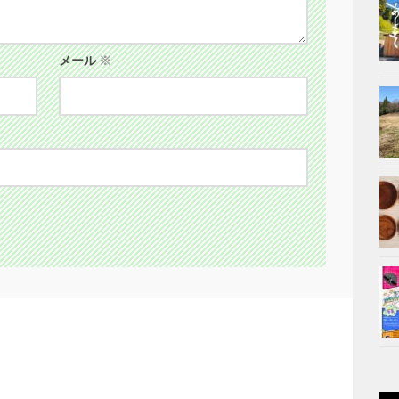
メール
※