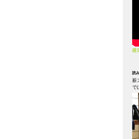
建
読
薪
で