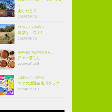
し
あしたとて
2025年5月7日
お知らせ
/
小林利佳
建築とニワトリ
2025年4月2日
小林利佳
/
智頭での暮らし
日々の暮らし
2025年3月31日
お知らせ
/
小林利佳
ちづの放課後表現クラブ
2025年1月14日