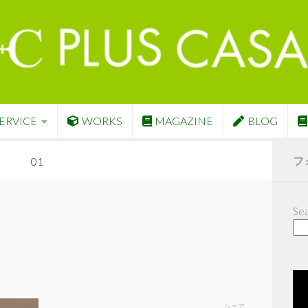
ERVICE
WORKS
MAGAZINE
BLOG
フ
01
Sea
シェア