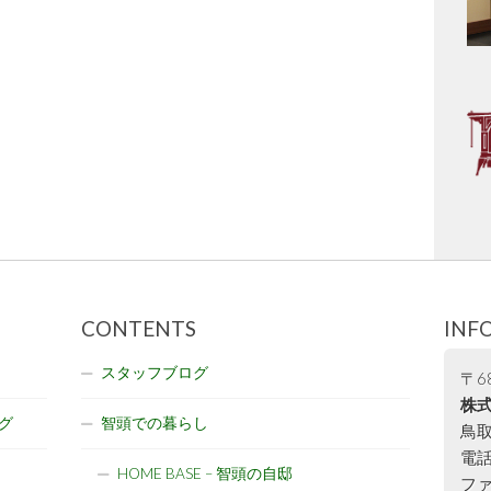
CONTENTS
INF
スタッフブログ
〒68
株式
グ
智頭での暮らし
鳥取
電話:
HOME BASE – 智頭の自邸
ファ