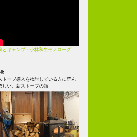
築とキャンプ – 小林和生モノローグ
み物
ストーブ導入を検討している方に読ん
ほしい、薪ストーブの話