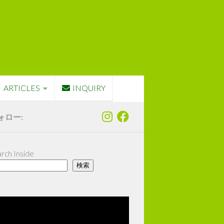
ARTICLES
INQUIRY
ォロー:
rch Inside
検索