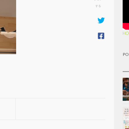
する
HO
PO