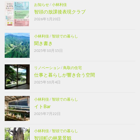
お知らせ
/
小林利佳
智頭の放課後表現クラブ
2026年1月20日
小林利佳
/
智頭での暮らし
聞き書き
2025年10月15日
リノベーション
/
鳥取の住宅
仕事と暮らしが響き合う空間
2025年10月4日
小林利佳
/
智頭での暮らし
イトBar
2025年7月22日
小林利佳
/
智頭での暮らし
智頭町の林業景観