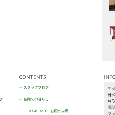
CONTENTS
INF
スタッフブログ
〒68
株式
グ
智頭での暮らし
鳥取
電話:
HOME BASE – 智頭の自邸
ファ