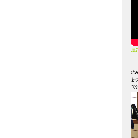
建
読
薪
で