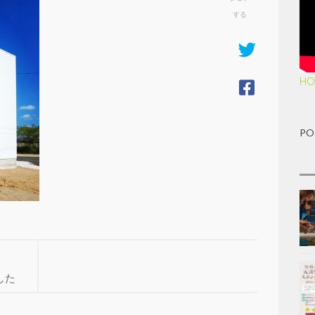
する
HO
PO
ました