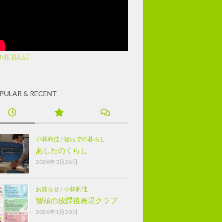
ME BASE
PULAR & RECENT
小林利佳
/
智頭での暮らし
あしたのくらし
2026年3月26日
お知らせ
/
小林利佳
智頭の放課後表現クラブ
2026年1月20日