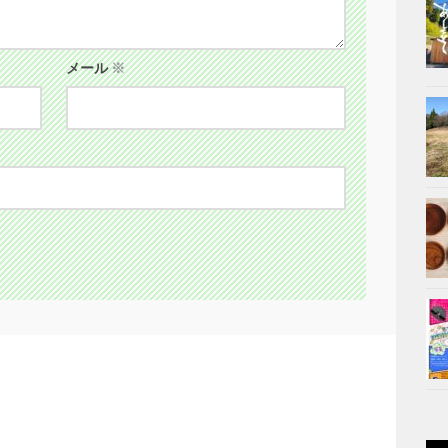
メール
※