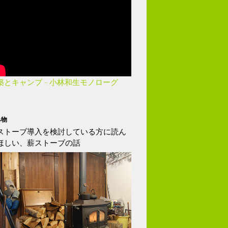
築とキャンプ – 小林和生モノローグ
み物
ストーブ導入を検討している方に読ん
ほしい、薪ストーブの話