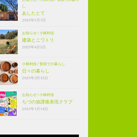
し
あしたとて
2025年5月7日
お知らせ
/
小林利佳
建築とニワトリ
2025年4月2日
小林利佳
/
智頭での暮らし
日々の暮らし
2025年3月31日
お知らせ
/
小林利佳
ちづの放課後表現クラブ
2025年1月14日