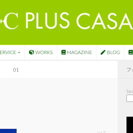
ERVICE
WORKS
MAGAZINE
BLOG
フ
01
Sea
シェア