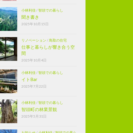
小林利佳
/
智頭での暮らし
聞き書き
2025年10月15日
リノベーション
/
鳥取の住宅
仕事と暮らしが響き合う空
間
2025年10月4日
小林利佳
/
智頭での暮らし
イトBar
2025年7月22日
小林利佳
/
智頭での暮らし
智頭町の林業景観
2025年5月31日
お知らせ
/
小林利佳
/
智頭での暮ら