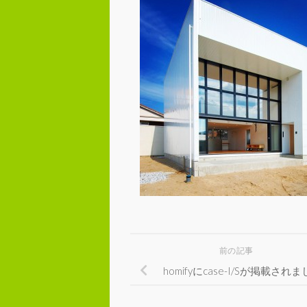
前の記事
homifyにcase-I/Sが掲載され