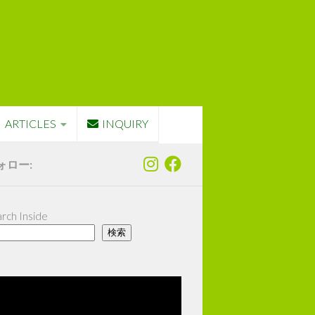
ARTICLES
INQUIRY
ォロー:
rch Inside
検索