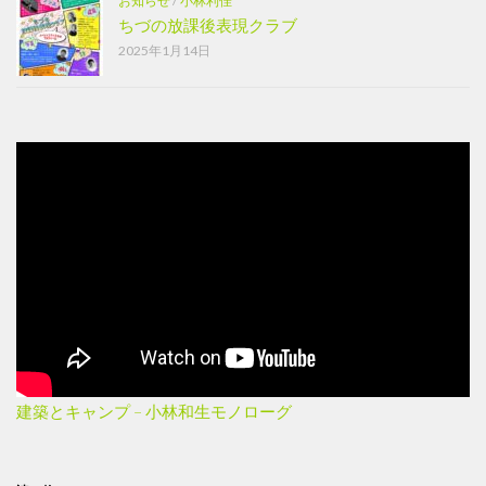
お知らせ
/
小林利佳
ちづの放課後表現クラブ
2025年1月14日
建築とキャンプ – 小林和生モノローグ