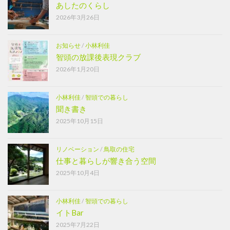
あしたのくらし
2026年3月26日
お知らせ
/
小林利佳
智頭の放課後表現クラブ
2026年1月20日
小林利佳
/
智頭での暮らし
聞き書き
2025年10月15日
リノベーション
/
鳥取の住宅
仕事と暮らしが響き合う空間
2025年10月4日
小林利佳
/
智頭での暮らし
イトBar
2025年7月22日