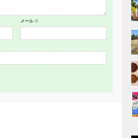
メール
※