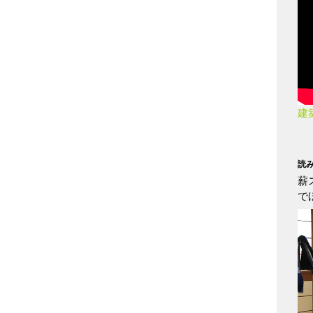
建
読
薪
で