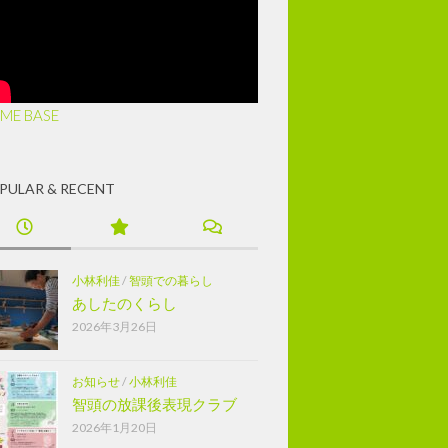
ME BASE
PULAR & RECENT
小林利佳
/
智頭での暮らし
あしたのくらし
2026年3月26日
お知らせ
/
小林利佳
智頭の放課後表現クラブ
2026年1月20日