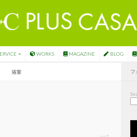
ERVICE
WORKS
MAGAZINE
BLOG
フ
浴室
Sea
シェア