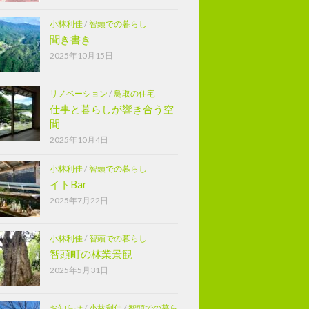
小林利佳
/
智頭での暮らし
聞き書き
2025年10月15日
リノベーション
/
鳥取の住宅
仕事と暮らしが響き合う空
間
2025年10月4日
小林利佳
/
智頭での暮らし
イトBar
2025年7月22日
小林利佳
/
智頭での暮らし
智頭町の林業景観
2025年5月31日
お知らせ
/
小林利佳
/
智頭での暮ら