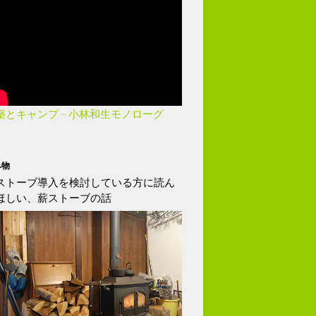
築とキャンプ – 小林和生モノローグ
み物
ストーブ導入を検討している方に読ん
ほしい、薪ストーブの話