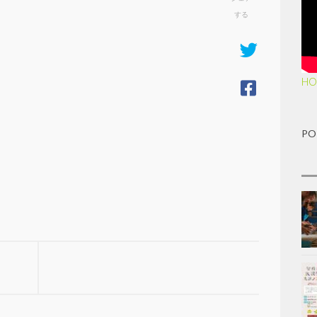
する
HO
PO