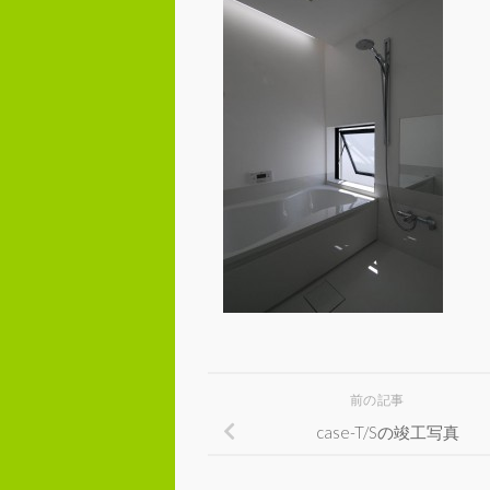
前の記事
case-T/Sの竣工写真