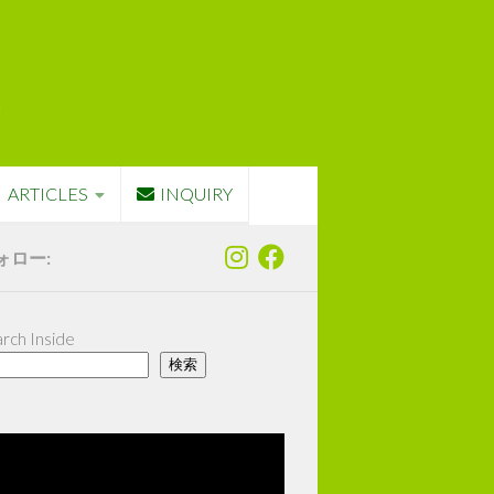
ARTICLES
INQUIRY
ォロー:
rch Inside
検索