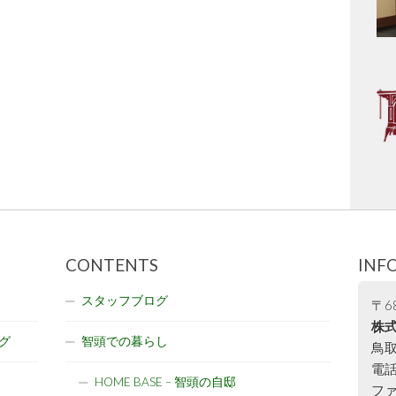
CONTENTS
INF
スタッフブログ
〒68
株式
グ
智頭での暮らし
鳥取
電話:
HOME BASE – 智頭の自邸
ファ