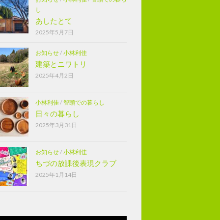
し
あしたとて
2025年5月7日
お知らせ
/
小林利佳
建築とニワトリ
2025年4月2日
小林利佳
/
智頭での暮らし
日々の暮らし
2025年3月31日
お知らせ
/
小林利佳
ちづの放課後表現クラブ
2025年1月14日