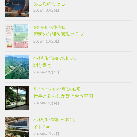
あしたのくらし
2026年3月26日
お知らせ
/
小林利佳
智頭の放課後表現クラブ
2026年1月20日
小林利佳
/
智頭での暮らし
聞き書き
2025年10月15日
リノベーション
/
鳥取の住宅
仕事と暮らしが響き合う空間
2025年10月4日
小林利佳
/
智頭での暮らし
イトBar
2025年7月22日