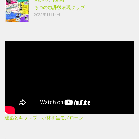
お知らせ
/
小林利佳
ちづの放課後表現クラブ
2025年1月14日
建築とキャンプ – 小林和生モノローグ