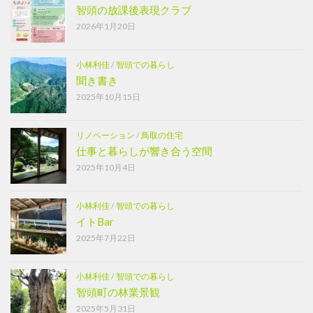
智頭の放課後表現クラブ
2026年1月20日
小林利佳
/
智頭での暮らし
聞き書き
2025年10月15日
リノベーション
/
鳥取の住宅
仕事と暮らしが響き合う空間
2025年10月4日
小林利佳
/
智頭での暮らし
イトBar
2025年7月22日
小林利佳
/
智頭での暮らし
智頭町の林業景観
2025年5月31日