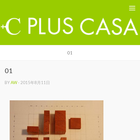
PLUS CASA - 鳥取の建築家 プラスカーサ
コンテンツへスキップ
01
01
BY
AW
·
2015年8月11日