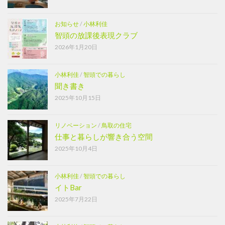
お知らせ
/
小林利佳
智頭の放課後表現クラブ
2026年1月20日
小林利佳
/
智頭での暮らし
聞き書き
2025年10月15日
リノベーション
/
鳥取の住宅
仕事と暮らしが響き合う空間
2025年10月4日
小林利佳
/
智頭での暮らし
イトBar
2025年7月22日