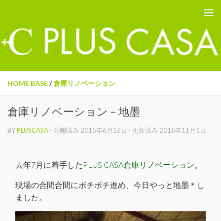
PLUS CASA - 鳥取の建築家 プラスカーサ
コンテンツへスキップ
HOME BASE
/
倉庫リノベーション
倉庫リノベーション – 地墨
BY
PLUSCASA
· 公開済み
2015年6月16日
· 更新済み
2016年11月1日
去年7月に着手した
PLUS CASA倉庫リノベーション
。
現場の合間合間にボチボチ進め、今日やっと地墨＊し
ました。