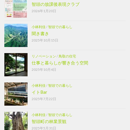
智頭の放課後表現クラブ
2026年1月20日
小林利佳
/
智頭での暮らし
聞き書き
2025年10月15日
リノベーション
/
鳥取の住宅
仕事と暮らしが響き合う空間
2025年10月4日
小林利佳
/
智頭での暮らし
イトBar
2025年7月22日
小林利佳
/
智頭での暮らし
智頭町の林業景観
2025年5月31日