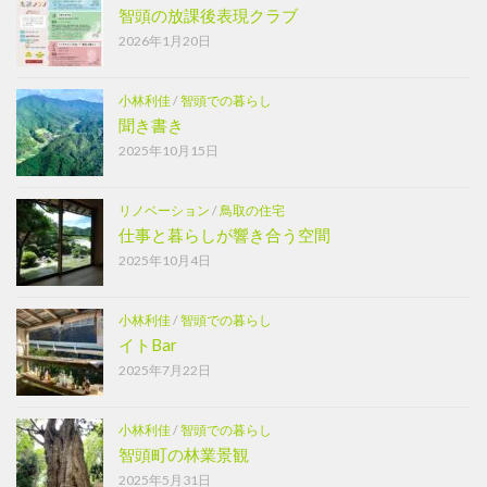
智頭の放課後表現クラブ
2026年1月20日
小林利佳
/
智頭での暮らし
聞き書き
2025年10月15日
リノベーション
/
鳥取の住宅
仕事と暮らしが響き合う空間
2025年10月4日
小林利佳
/
智頭での暮らし
イトBar
2025年7月22日
小林利佳
/
智頭での暮らし
智頭町の林業景観
2025年5月31日