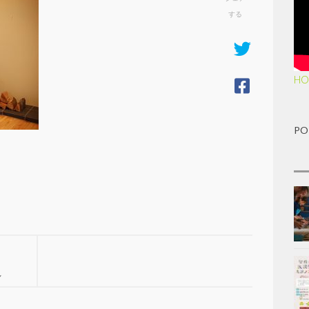
する
HO
PO
し