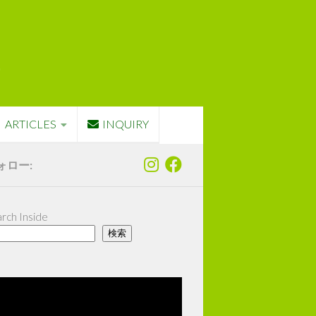
ARTICLES
INQUIRY
ォロー:
rch Inside
検索