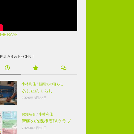
ME BASE
PULAR & RECENT
小林利佳
/
智頭での暮らし
あしたのくらし
2026年3月26日
お知らせ
/
小林利佳
智頭の放課後表現クラブ
2026年1月20日