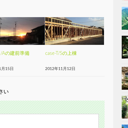
-H/Aの建前準備
case-T/Sの上棟
1月15日
2012年11月12日
さい