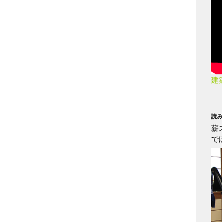
建
読
薪
で