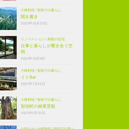
小林利佳
/
智頭での暮らし
聞き書き
2025年10月15日
リノベーション
/
鳥取の住宅
仕事と暮らしが響き合う空
間
2025年10月4日
小林利佳
/
智頭での暮らし
イトBar
2025年7月22日
小林利佳
/
智頭での暮らし
智頭町の林業景観
2025年5月31日
お知らせ
/
小林利佳
/
智頭での暮ら