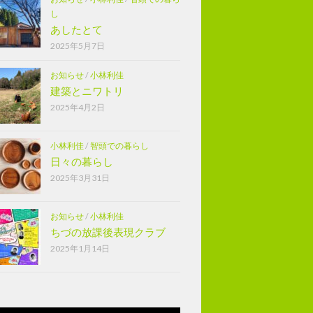
し
あしたとて
2025年5月7日
お知らせ
/
小林利佳
建築とニワトリ
2025年4月2日
小林利佳
/
智頭での暮らし
日々の暮らし
2025年3月31日
お知らせ
/
小林利佳
ちづの放課後表現クラブ
2025年1月14日