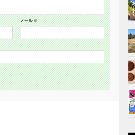
メール
※