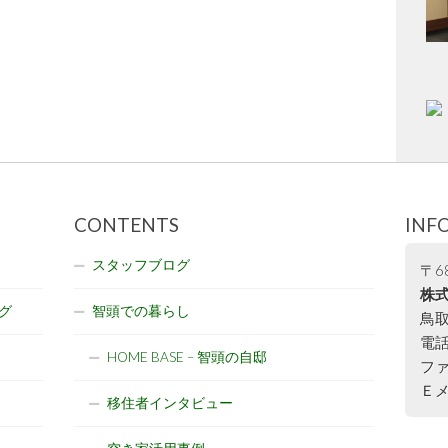
CONTENTS
INF
スタッフブログ
〒68
株式
グ
智頭での暮らし
鳥取
電話:
HOME BASE – 智頭の自邸
ファ
Ｅメー
移住者インタビュー