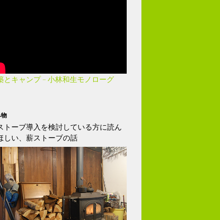
築とキャンプ – 小林和生モノローグ
み物
ストーブ導入を検討している方に読ん
ほしい、薪ストーブの話