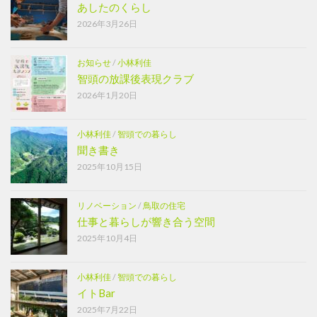
あしたのくらし
2026年3月26日
お知らせ
/
小林利佳
智頭の放課後表現クラブ
2026年1月20日
小林利佳
/
智頭での暮らし
聞き書き
2025年10月15日
リノベーション
/
鳥取の住宅
仕事と暮らしが響き合う空間
2025年10月4日
小林利佳
/
智頭での暮らし
イトBar
2025年7月22日