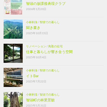
智頭の放課後表現クラブ
2026年1月20日
小林利佳
/
智頭での暮らし
聞き書き
2025年10月15日
リノベーション
/
鳥取の住宅
仕事と暮らしが響き合う空間
2025年10月4日
小林利佳
/
智頭での暮らし
イトBar
2025年7月22日
小林利佳
/
智頭での暮らし
智頭町の林業景観
2025年5月31日