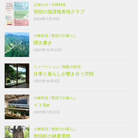
お知らせ
/
小林利佳
智頭の放課後表現クラブ
2026年1月20日
小林利佳
/
智頭での暮らし
聞き書き
2025年10月15日
リノベーション
/
鳥取の住宅
仕事と暮らしが響き合う空間
2025年10月4日
小林利佳
/
智頭での暮らし
イトBar
2025年7月22日
小林利佳
/
智頭での暮らし
智頭町の林業景観