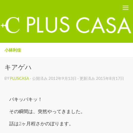
PLUS CASA - 鳥取の建築家 プラスカーサ
コンテンツへスキップ
小林利佳
キアゲハ
BY
PLUSCASA
· 公開済み
2012年9月13日
· 更新済み
2015年8月17日
バキッバキッ！
その瞬間は、突然やってきました。
話は2ヶ月程さかのぼります。