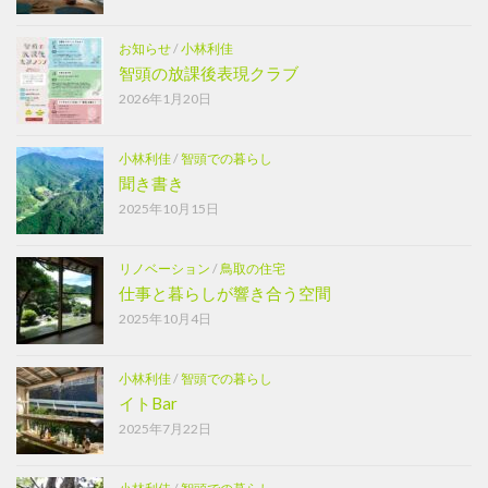
お知らせ
/
小林利佳
智頭の放課後表現クラブ
2026年1月20日
小林利佳
/
智頭での暮らし
聞き書き
2025年10月15日
リノベーション
/
鳥取の住宅
仕事と暮らしが響き合う空間
2025年10月4日
小林利佳
/
智頭での暮らし
イトBar
2025年7月22日