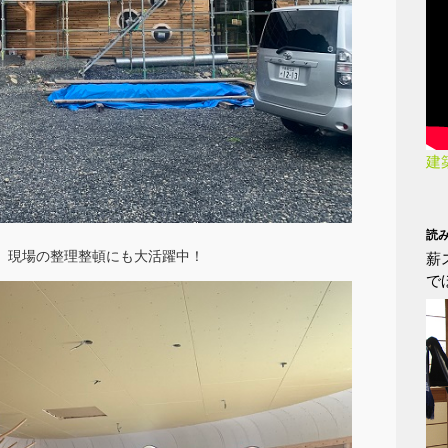
建
読
、現場の整理整頓にも大活躍中！
薪
で