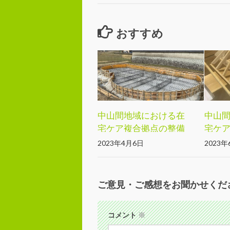
おすすめ
中山間地域における在
中山
宅ケア複合拠点の整備
宅ケ
工事着手
2023年4月6日
2023年
ご意見・ご感想をお聞かせくだ
コメント
※