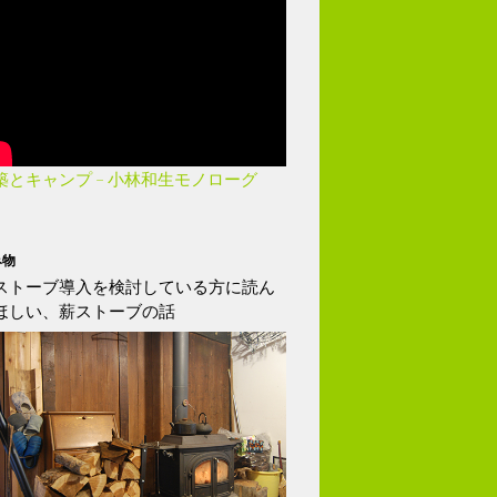
築とキャンプ – 小林和生モノローグ
み物
ストーブ導入を検討している方に読ん
ほしい、薪ストーブの話