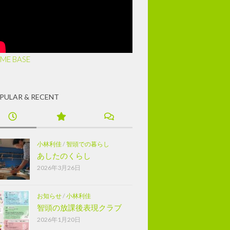
ME BASE
PULAR & RECENT
小林利佳
/
智頭での暮らし
あしたのくらし
2026年3月26日
お知らせ
/
小林利佳
智頭の放課後表現クラブ
2026年1月20日