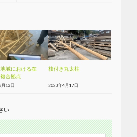
間地域における在
枝付き丸太柱
ア複合拠点
6月13日
2023年4月17日
さい