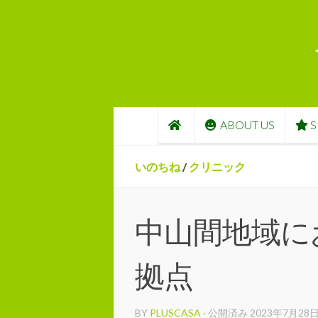
コンテンツへスキップ
ABOUT US
S
いのちね
/
クリニック
中山間地域に
拠点
BY
PLUSCASA
· 公開済み
2023年7月28