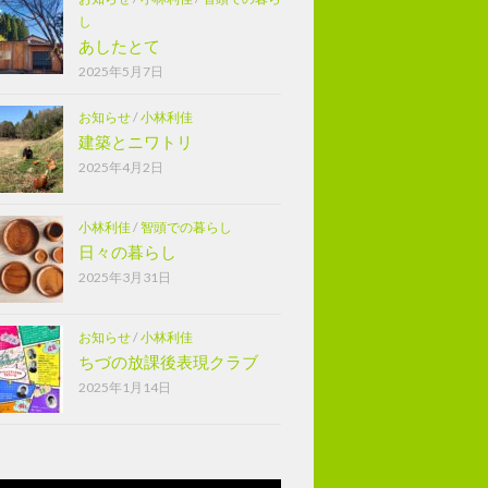
し
あしたとて
2025年5月7日
お知らせ
/
小林利佳
建築とニワトリ
2025年4月2日
小林利佳
/
智頭での暮らし
日々の暮らし
2025年3月31日
お知らせ
/
小林利佳
ちづの放課後表現クラブ
2025年1月14日