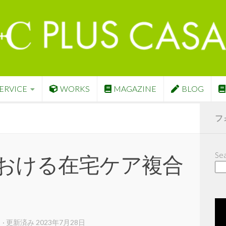
ERVICE
WORKS
MAGAZINE
BLOG
フ
Sea
おける在宅ケア複合
日
· 更新済み
2023年7月28日