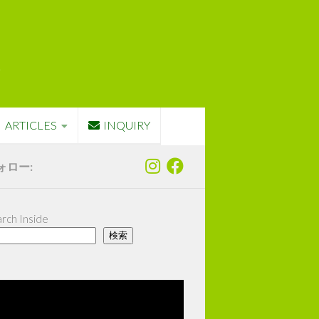
ARTICLES
INQUIRY
ォロー:
rch Inside
検索