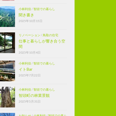
小林利佳
/
智頭での暮らし
聞き書き
2025年10月15日
リノベーション
/
鳥取の住宅
仕事と暮らしが響き合う空
間
2025年10月4日
小林利佳
/
智頭での暮らし
イトBar
2025年7月22日
小林利佳
/
智頭での暮らし
智頭町の林業景観
2025年5月31日
お知らせ
/
小林利佳
/
智頭での暮ら