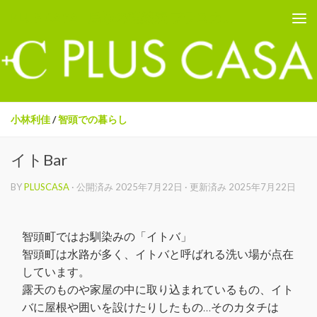
PLUS CASA - 鳥取の建築家 プラスカーサ
コンテンツへスキップ
小林利佳
/
智頭での暮らし
イトBar
BY
PLUSCASA
· 公開済み
2025年7月22日
· 更新済み
2025年7月22日
智頭町ではお馴染みの「イトバ」
智頭町は水路が多く、イトバと呼ばれる洗い場が点在
しています。
露天のものや家屋の中に取り込まれているもの、イト
バに屋根や囲いを設けたりしたもの…そのカタチは