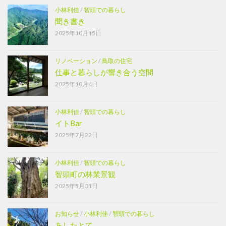
小林利佳
/
智頭での暮らし
聞き書き
2025年10月15日
リノベーション
/
鳥取の住宅
仕事と暮らしが響き合う空間
2025年10月4日
小林利佳
/
智頭での暮らし
イトBar
2025年7月22日
小林利佳
/
智頭での暮らし
智頭町の林業景観
2025年5月31日
お知らせ
/
小林利佳
/
智頭での暮らし
あしたとて