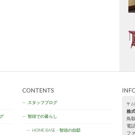
CONTENTS
INF
スタッフブログ
〒68
株式
グ
智頭での暮らし
鳥取
電話:
HOME BASE – 智頭の自邸
ファ