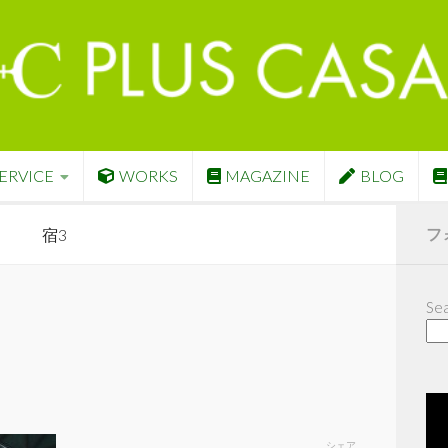
ERVICE
WORKS
MAGAZINE
BLOG
フ
宿3
Sea
シェア