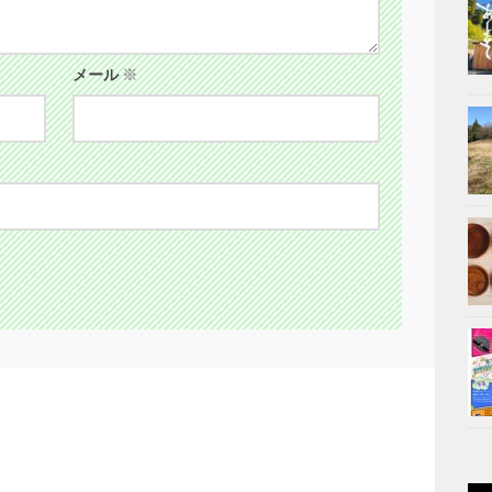
メール
※