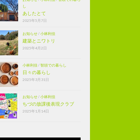
し
あしたとて
2025年5月7日
お知らせ
/
小林利佳
建築とニワトリ
2025年4月2日
小林利佳
/
智頭での暮らし
日々の暮らし
2025年3月31日
お知らせ
/
小林利佳
ちづの放課後表現クラブ
2025年1月14日