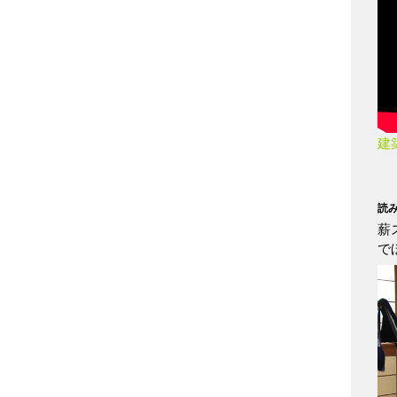
建
読
薪
で