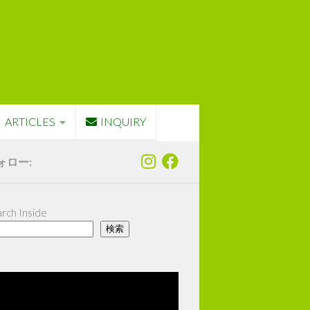
ARTICLES
INQUIRY
ォロー:
rch Inside
検索