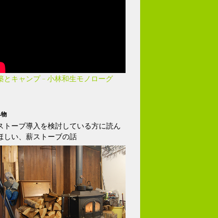
築とキャンプ – 小林和生モノローグ
み物
ストーブ導入を検討している方に読ん
ほしい、薪ストーブの話