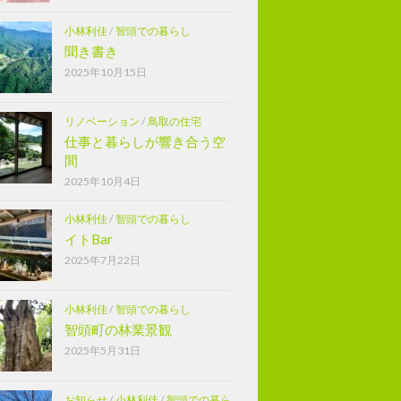
小林利佳
/
智頭での暮らし
聞き書き
2025年10月15日
リノベーション
/
鳥取の住宅
仕事と暮らしが響き合う空
間
2025年10月4日
小林利佳
/
智頭での暮らし
イトBar
2025年7月22日
小林利佳
/
智頭での暮らし
智頭町の林業景観
2025年5月31日
お知らせ
/
小林利佳
/
智頭での暮ら