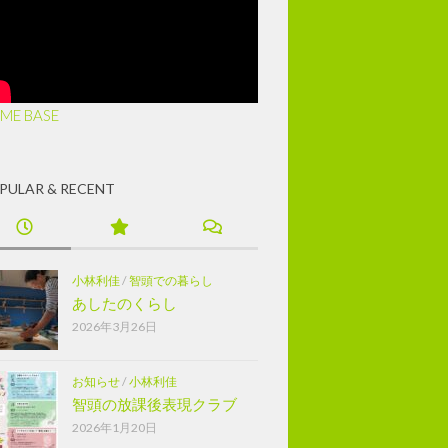
ME BASE
PULAR & RECENT
小林利佳
/
智頭での暮らし
あしたのくらし
2026年3月26日
お知らせ
/
小林利佳
智頭の放課後表現クラブ
2026年1月20日