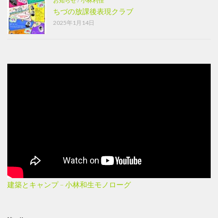
お知らせ
/
小林利佳
ちづの放課後表現クラブ
2025年1月14日
建築とキャンプ – 小林和生モノローグ