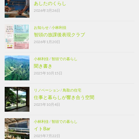
あしたのくらし
2026年3月26日
お知らせ
/
小林利佳
智頭の放課後表現クラブ
2026年1月20日
小林利佳
/
智頭での暮らし
聞き書き
2025年10月15日
リノベーション
/
鳥取の住宅
仕事と暮らしが響き合う空間
2025年10月4日
小林利佳
/
智頭での暮らし
イトBar
2025年7月22日