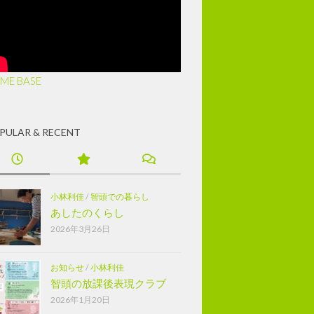
ME BASE
PULAR & RECENT
小林利佳
/
智頭での暮らし
あしたのくらし
2026年3月26日
お知らせ
/
小林利佳
智頭の放課後表現クラブ
2026年1月20日