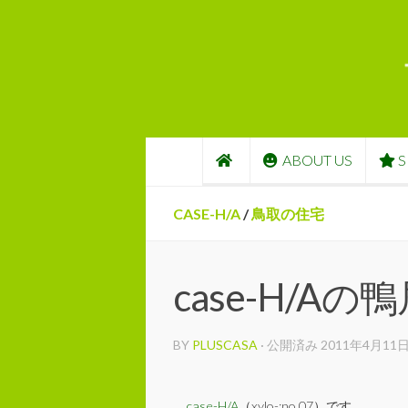
コンテンツへスキップ
ABOUT US
S
CASE-H/A
/
鳥取の住宅
case-H/Aの
BY
PLUSCASA
· 公開済み
2011年4月11
case-H/A
（xylo-:no.07）です。