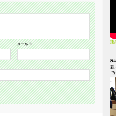
建
メール
※
読
薪
で