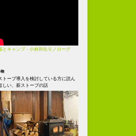
築とキャンプ – 小林和生モノローグ
み物
ストーブ導入を検討している方に読ん
ほしい、薪ストーブの話