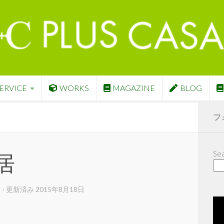
ERVICE
WORKS
MAGAZINE
BLOG
フ
Sea
鴨居
日
· 更新済み
2015年8月18日