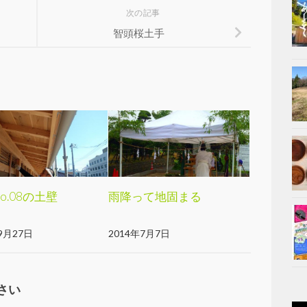
次の記事
智頭桜土手
:no.08の土壁
雨降って地固まる
9月27日
2014年7月7日
さい