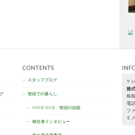
CONTENTS
INF
スタッフブログ
〒68
株式
グ
智頭での暮らし
鳥取
電話:
HOME BASE – 智頭の自邸
ファ
Ｅメー
移住者インタビュー