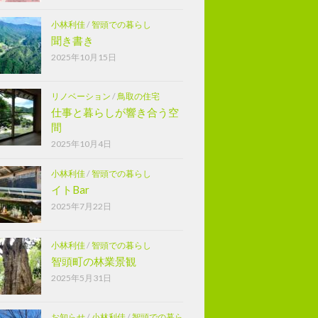
小林利佳
/
智頭での暮らし
聞き書き
2025年10月15日
リノベーション
/
鳥取の住宅
仕事と暮らしが響き合う空
間
2025年10月4日
小林利佳
/
智頭での暮らし
イトBar
2025年7月22日
小林利佳
/
智頭での暮らし
智頭町の林業景観
2025年5月31日
お知らせ
/
小林利佳
/
智頭での暮ら