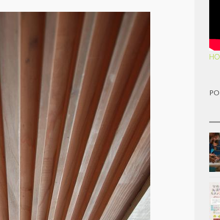
HO
PO