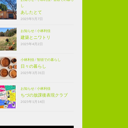
し
あしたとて
2025年5月7日
お知らせ
/
小林利佳
建築とニワトリ
2025年4月2日
小林利佳
/
智頭での暮らし
日々の暮らし
2025年3月31日
お知らせ
/
小林利佳
ちづの放課後表現クラブ
2025年1月14日