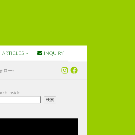
ARTICLES
INQUIRY
ォロー:
rch Inside
検索