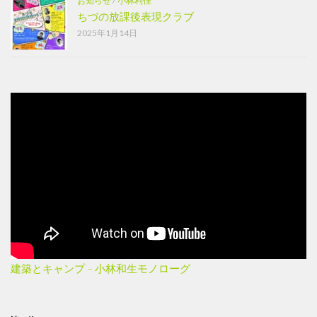
お知らせ
/
小林利佳
ちづの放課後表現クラブ
2025年1月14日
建築とキャンプ – 小林和生モノローグ