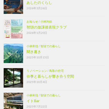
あしたのくらし
2026年3月26日
お知らせ
/
小林利佳
智頭の放課後表現クラブ
2026年1月20日
小林利佳
/
智頭での暮らし
聞き書き
2025年10月15日
リノベーション
/
鳥取の住宅
仕事と暮らしが響き合う空間
2025年10月4日
小林利佳
/
智頭での暮らし
イトBar
2025年7月22日